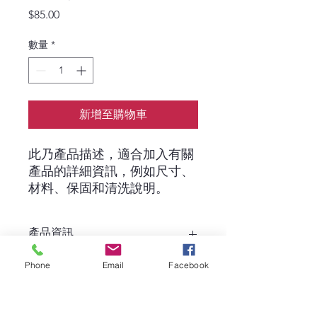
價
$85.00
格
數量
*
新增至購物車
此乃產品描述，適合加入有關
產品的詳細資訊，例如尺寸、
材料、保固和清洗說明。
產品資訊
這是產品詳情，適合加入有關產品的更
Phone
Email
Facebook
退貨與退款政策
多資訊，例如尺寸、材料、保固和清洗
說明。另外，您也可在此處形容產品的
獨特之處，以及可給客戶帶來的好處。
這是退貨與退款政策，適合向客戶解釋