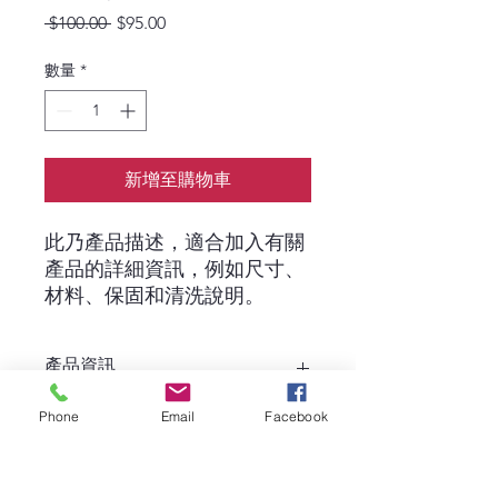
一
促
 $100.00 
$95.00
般
銷
價
價
數量
*
格
格
新增至購物車
此乃產品描述，適合加入有關
產品的詳細資訊，例如尺寸、
材料、保固和清洗說明。
產品資訊
這是產品詳情，適合加入有關產品的更
Phone
Email
Facebook
退貨與退款政策
多資訊，例如尺寸、材料、保固和清洗
說明。另外，您也可在此處形容產品的
獨特之處，以及可給客戶帶來的好處。
這是退貨與退款政策，適合向客戶解釋